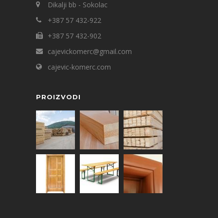
Dikalji bb - Sokolac
+387 57 432-922
+387 57 432-902
cajevickomerc@gmail.com
cajevic-komerc.com
PROIZVODI