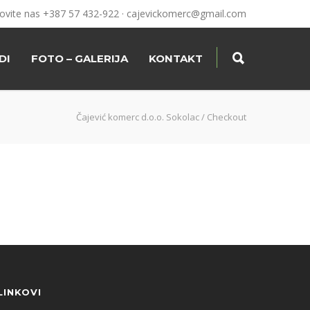
ovite nas +387 57 432-922 ·
cajevickomerc@gmail.com
DI
FOTO – GALERIJA
KONTAKT
Čajević komerc d.o.o. Sokolac
/
Checkout
LINKOVI