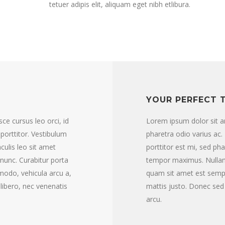
tetuer adipis elit, aliquam eget nibh etlibura.
YOUR PERFECT 
ce cursus leo orci, id
Lorem ipsum dolor sit am
porttitor. Vestibulum
pharetra odio varius ac.
culis leo sit amet
porttitor est mi, sed ph
nunc. Curabitur porta
tempor maximus. Nullam 
odo, vehicula arcu a,
quam sit amet est semp
 libero, nec venenatis
mattis justo. Donec sed 
arcu.