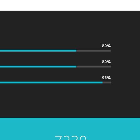
80%
80%
95%