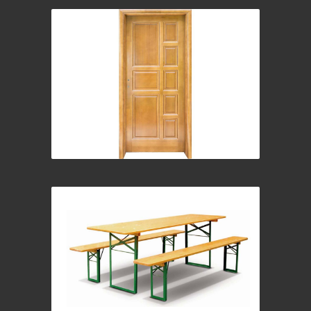
Brodski patos i lamperija
Vrata