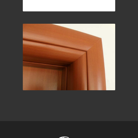
Baštanski stolovi
Opšavne i kutne lajsne