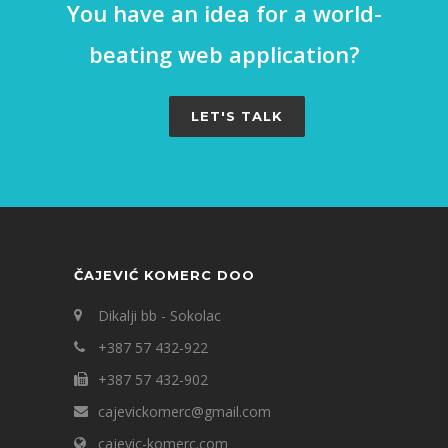
You have an idea for a world-
beating web application?
LET'S TALK
ČAJEVIĆ KOMERC DOO
Dikalji bb - Sokolac
+387 57 432-922
+387 57 432-902
cajevickomerc@gmail.com
cajevic-komerc.com