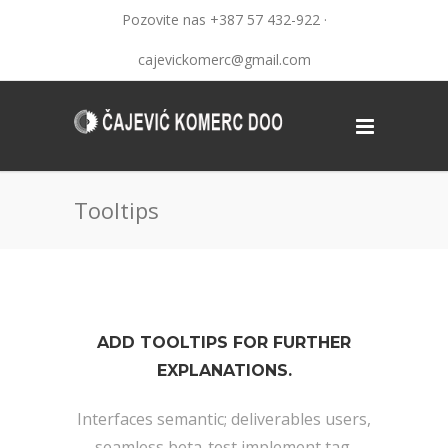
Pozovite nas +387 57 432-922 ·
cajevickomerc@gmail.com
Tooltips
ADD TOOLTIPS FOR FURTHER
EXPLANATIONS.
Interfaces semantic; deliverables users,
seamless beta-test implement tag,