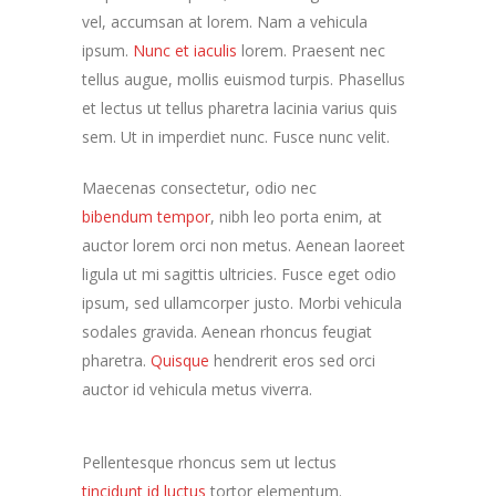
vel, accumsan at lorem. Nam a vehicula
ipsum.
Nunc et iaculis
lorem. Praesent nec
tellus augue, mollis euismod turpis. Phasellus
et lectus ut tellus pharetra lacinia varius quis
sem. Ut in imperdiet nunc. Fusce nunc velit.
Maecenas consectetur, odio nec
bibendum tempor
, nibh leo porta enim, at
auctor lorem orci non metus. Aenean laoreet
ligula ut mi sagittis ultricies. Fusce eget odio
ipsum, sed ullamcorper justo. Morbi vehicula
sodales gravida. Aenean rhoncus feugiat
pharetra.
Quisque
hendrerit eros sed orci
auctor id vehicula metus viverra.
Pellentesque rhoncus sem ut lectus
tincidunt id luctus
tortor elementum.