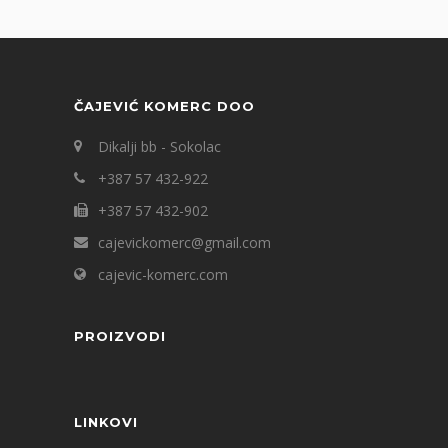
ČAJEVIĆ KOMERC DOO
Dikalji bb - Sokolac
+387 57 432-922
+387 57 432-902
cajevickomerc@gmail.com
cajevic-komerc.com
PROIZVODI
LINKOVI